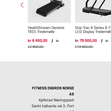
ia Ti2S LED
HealthStream Genesis
Star Trac 8 Series 8-
T855 Tredemølle
LED Display Tredemøl
kr 6 400,00
/
kr 79 900,00
/
kr
kr
kr.
12 800,00
143 900,00
FITNESS ENGROS NORGE
AS
Kjellstad Næringspark
Sankt hallvards vei 3, Port