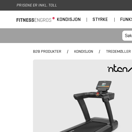
Hopp til hovedinnhold
PRISENE ER INKL. TOLL
KONDISJON
|
STYRKE
|
FUNK
B2B PRODUKTER
/
KONDISJON
/
TREDEMØLLER