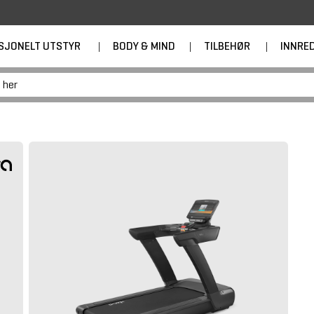
SJONELT UTSTYR
|
BODY & MIND
|
TILBEHØR
|
INNRE