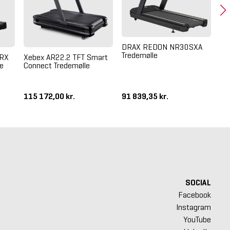
DRAX REDON NR30SXA
DR
Tredemølle
Tr
TRX
Xebex AR22.2 TFT Smart
De
le
Connect Tredemølle
115 172,00 kr.
91 839,35 kr.
95
SOCIAL
Facebook
Instagram
YouTube