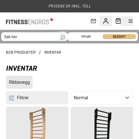
Hopp til hovedinnhold
PRIVAT
BEDRIFT
B2B PRODUKTER
/
INVENTAR
INVENTAR
Ribbevegg
Filtrer