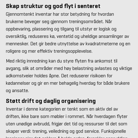
Skap struktur og god flyt i senteret
Gjennomtenkt inventar har stor betydning for hvordan
brukerne beveger seg gjennom treningsområdet. Når
oppbevaring, plassering og tilgang til utstyr er logisk og
oversiktlig, reduseres kø, ventetid og uheldige ansamlinger av
mennesker. Det gir bedre utnyttelse av kvadratmeterne og en
roligere og mer effektiv treningsopplevelse.
Med riktig innredning kan du styre flyten fra ankomst til
avgang, slik at områder med høy belastning avlastes og viktige
adkomstveier holdes åpne. Det reduserer risikoen for
kødannelser og gir en mer behagelig hverdag for både brukere
og ansatte.
Støtt drift og daglig organisering
Inventar i denne kategorien er tenkt som en aktiv del av
driften, ikke bare som møbler i rommet. Når hverdagen flyter
uten unødige avbrudd, frigjør det tid og ressurser til det som
skaper verdi: trening, veiledning og god service. Funksjonelle