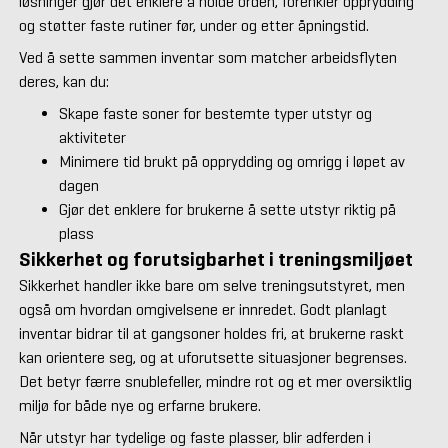
løsninger gjør det enklere å holde orden, forenkler opprydding
og støtter faste rutiner før, under og etter åpningstid.
Ved å sette sammen inventar som matcher arbeidsflyten
deres, kan du:
Skape faste soner for bestemte typer utstyr og
aktiviteter
Minimere tid brukt på opprydding og omrigg i løpet av
dagen
Gjør det enklere for brukerne å sette utstyr riktig på
plass
Sikkerhet og forutsigbarhet i treningsmiljøet
Sikkerhet handler ikke bare om selve treningsutstyret, men
også om hvordan omgivelsene er innredet. Godt planlagt
inventar bidrar til at gangsoner holdes fri, at brukerne raskt
kan orientere seg, og at uforutsette situasjoner begrenses.
Det betyr færre snublefeller, mindre rot og et mer oversiktlig
miljø for både nye og erfarne brukere.
Når utstyr har tydelige og faste plasser, blir adferden i