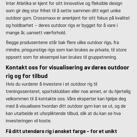
Inter Atletika er kjent for sitt innovative og fleksible design
som gir deg stor frihet til å sette sammen ditt eget unike
outdoor gym. Crossmaxx er anerkjent for sitt fokus på kvalitet
og holdbarhet – deres outdoor rigs er bygget for å vare i
mange år, uansett værforhold.
Begge produsentene står bak flere ulike outdoor rigs, fra
mindre, prisgunstige rigs som kan brukes av private, til store
oppsett som for eksempel kan brukes til gruppetrening.
Kontakt oss for visualisering av deres outdoor
rig og for tilbud
Hvis du vurderer å investere i et outdoor rig til
treningssenteret, sportsklubben eller noe annet, er du hjertelig
velkommen til å kontakte oss. Våre eksperter kan hjelpe deg
med å visualisere hvordan ditt outdoor gym kan se ut, og de
kan utarbeide et uforpliktende tilbud, slik at du kan se hva
investeringen vil koste.
Få ditt utendørs rig i ønsket farge – for et unikt