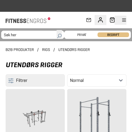
Hopp til hovedinnhold
PRIVAT
BEDRIFT
B2B PRODUKTER
/
RIGS
/
UTENDØRS RIGGER
UTENDØRS RIGGER
Filtrer