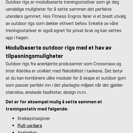
Outdoor rigs er modulbaserte treningsstativer som gir deg
uendelige muligheter for å sette sammen det perfekte
utendørs gymmet. Hos Fitness Engros fører vi et bredt utvalg
av outdoor rigs som dekker ethvert behov. Enkelte av våre
treningsstativer er også egnet for privat bruk og kan settes
opp i hagen.
Modulbaserte outdoor rigs med et hav av
tilpasningsmuligheter
Outdoor rigs fra anerkjente produsenter som Crossmaxx og
Inter Atletika er utviklet med fleksibilitet i tankene. Det betyr
at du kan kombinere ulike moduler for å skape et outdoor gym
som passer perfekt inn i det planlagte miljøet når det gjelder
størrelse, ønskede fasiliteter, design m.m.
Det er for eksempel mulig å sette sammen et
treningsstativ med følgende:
Knebøystasjoner
Pull-up bars
Apebjelker