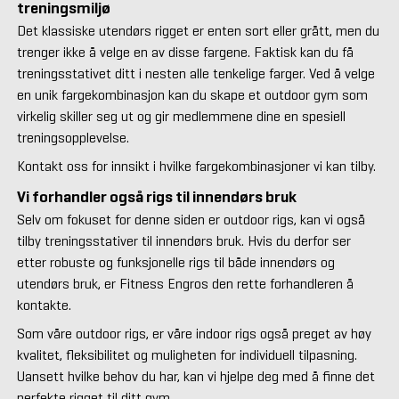
treningsmiljø
Det klassiske utendørs rigget er enten sort eller grått, men du
trenger ikke å velge en av disse fargene. Faktisk kan du få
treningsstativet ditt i nesten alle tenkelige farger. Ved å velge
en unik fargekombinasjon kan du skape et outdoor gym som
virkelig skiller seg ut og gir medlemmene dine en spesiell
treningsopplevelse.
Kontakt oss for innsikt i hvilke fargekombinasjoner vi kan tilby.
Vi forhandler også rigs til innendørs bruk
Selv om fokuset for denne siden er outdoor rigs, kan vi også
tilby treningsstativer til innendørs bruk. Hvis du derfor ser
etter robuste og funksjonelle rigs til både innendørs og
utendørs bruk, er Fitness Engros den rette forhandleren å
kontakte.
Som våre outdoor rigs, er våre indoor rigs også preget av høy
kvalitet, fleksibilitet og muligheten for individuell tilpasning.
Uansett hvilke behov du har, kan vi hjelpe deg med å finne det
perfekte rigget til ditt gym.