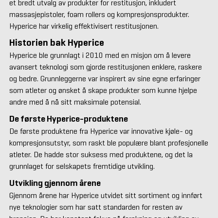
et bredt utvalg av produkter for restitusjon, inkludert
massasjepistoler, foam rollers og kompresjonsprodukter.
Hyperice har virkelig effektivisert restitusjonen.
Historien bak Hyperice
Hyperice ble grunnlagt i 2010 med en misjon om å levere
avansert teknologi som gjorde restitusjonen enklere, raskere
og bedre. Grunnleggerne var inspirert av sine egne erfaringer
som atleter og ønsket å skape produkter som kunne hjelpe
andre med å nå sitt maksimale potensial.
De første Hyperice-produktene
De første produktene fra Hyperice var innovative kjøle- og
kompresjonsutstyr, som raskt ble populære blant profesjonelle
atleter. De hadde stor suksess med produktene, og det la
grunnlaget for selskapets fremtidige utvikling.
Utvikling gjennom årene
Gjennom årene har Hyperice utvidet sitt sortiment og innført
nye teknologier som har satt standarden for resten av