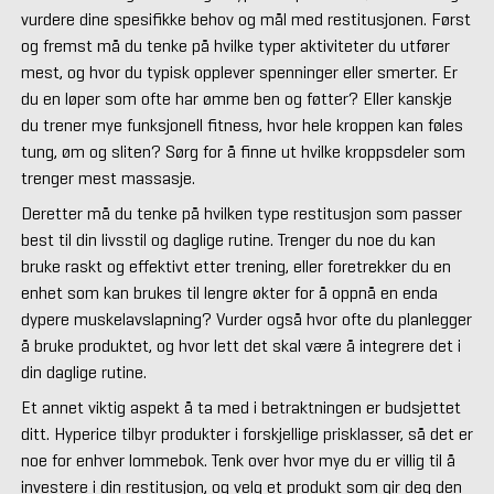
vurdere dine spesifikke behov og mål med restitusjonen. Først
og fremst må du tenke på hvilke typer aktiviteter du utfører
mest, og hvor du typisk opplever spenninger eller smerter. Er
du en løper som ofte har ømme ben og føtter? Eller kanskje
du trener mye funksjonell fitness, hvor hele kroppen kan føles
tung, øm og sliten? Sørg for å finne ut hvilke kroppsdeler som
trenger mest massasje.
Deretter må du tenke på hvilken type restitusjon som passer
best til din livsstil og daglige rutine. Trenger du noe du kan
bruke raskt og effektivt etter trening, eller foretrekker du en
enhet som kan brukes til lengre økter for å oppnå en enda
dypere muskelavslapning? Vurder også hvor ofte du planlegger
å bruke produktet, og hvor lett det skal være å integrere det i
din daglige rutine.
Et annet viktig aspekt å ta med i betraktningen er budsjettet
ditt. Hyperice tilbyr produkter i forskjellige prisklasser, så det er
noe for enhver lommebok. Tenk over hvor mye du er villig til å
investere i din restitusjon, og velg et produkt som gir deg den