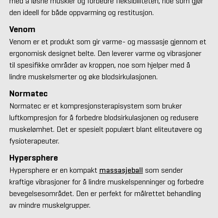
med å løsne muskler og forbedre fleksibiliteten, noe som gjør
den ideell for både oppvarming og restitusjon.
Venom
Venom er et produkt som gir varme- og massasje gjennom et
ergonomisk designet belte. Den leverer varme og vibrasjoner
til spesifikke områder av kroppen, noe som hjelper med å
lindre muskelsmerter og øke blodsirkulasjonen.
Normatec
Normatec er et kompresjonsterapisystem som bruker
luftkompresjon for å forbedre blodsirkulasjonen og redusere
muskelømhet. Det er spesielt populært blant eliteutøvere og
fysioterapeuter.
Hypersphere
Hypersphere er en kompakt
massasjeball
som sender
kraftige vibrasjoner for å lindre muskelspenninger og forbedre
bevegelsesområdet. Den er perfekt for målrettet behandling
av mindre muskelgrupper.