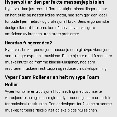
Hypervolt er den perfekte massasjepistolen
Hypervolt kan justeres til flere hastighetsinnstillinger og har
en helt stille og nesten lydløs motor, noe som gjør den ideell
for både hjemmebruk og profesjonell bruk. Dens ergonomiske
design sikrer at brukerne kan nå selv de vanskeligste
områdene av kroppen uten store problemer.
Hvordan fungerer den?
Hypervolt bruker perkusjonsmassasje som gir dype vibrasjoner
som trenger dypt inn i musklene. Dette hjelper med å redusere
muskelknuter og fremme blodsirkulasjonen, noe som
resulterer i raskere restitusjon og redusert muskelspenning.
Vyper Foam Roller er en helt ny type
Foam
Roller
Vyper kombinerer tradisjonell foam rolling med avanserte
vibrasjonsteknologier, som gir en dyp massasje som er perfekt
for maksimal restitusjon. Den er designet for å løsne stramme
muskler, forbedre fleksibilitet og øke blodsirkulasjonen.