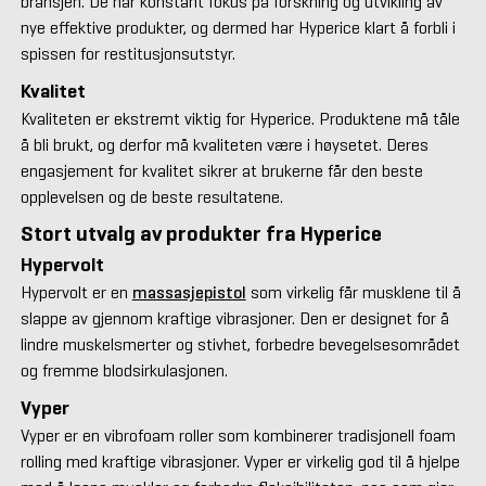
bransjen. De har konstant fokus på forskning og utvikling av
nye effektive produkter, og dermed har Hyperice klart å forbli i
spissen for restitusjonsutstyr.
Kvalitet
Kvaliteten er ekstremt viktig for Hyperice. Produktene må tåle
å bli brukt, og derfor må kvaliteten være i høysetet. Deres
engasjement for kvalitet sikrer at brukerne får den beste
opplevelsen og de beste resultatene.
Stort utvalg av produkter fra Hyperice
Hypervolt
Hypervolt er en
massasjepistol
som virkelig får musklene til å
slappe av gjennom kraftige vibrasjoner. Den er designet for å
lindre muskelsmerter og stivhet, forbedre bevegelsesområdet
og fremme blodsirkulasjonen.
Vyper
Vyper er en vibrofoam roller som kombinerer tradisjonell foam
rolling med kraftige vibrasjoner. Vyper er virkelig god til å hjelpe