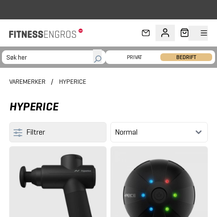
Hopp til hovedinnhold
PRIVAT
BEDRIFT
VAREMERKER
/
HYPERICE
HYPERICE
Filtrer