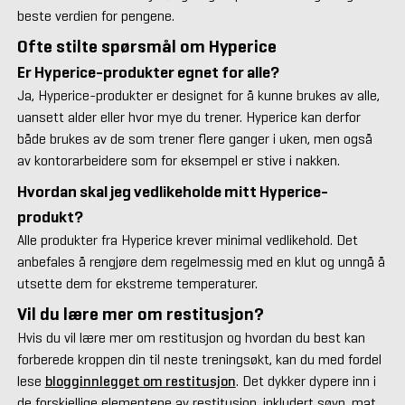
beste verdien for pengene.
Ofte stilte spørsmål om Hyperice
Er Hyperice-produkter egnet for alle?
Ja, Hyperice-produkter er designet for å kunne brukes av alle,
uansett alder eller hvor mye du trener. Hyperice kan derfor
både brukes av de som trener flere ganger i uken, men også
av kontorarbeidere som for eksempel er stive i nakken.
Hvordan skal jeg vedlikeholde mitt Hyperice-
produkt?
Alle produkter fra Hyperice krever minimal vedlikehold. Det
anbefales å rengjøre dem regelmessig med en klut og unngå å
utsette dem for ekstreme temperaturer.
Vil du lære mer om restitusjon?
Hvis du vil lære mer om restitusjon og hvordan du best kan
forberede kroppen din til neste treningsøkt, kan du med fordel
lese
blogginnlegget om restitusjon
. Det dykker dypere inn i
de forskjellige elementene av restitusjon, inkludert søvn, mat