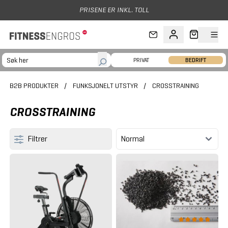
Hopp til hovedinnhold
PRIVAT
BEDRIFT
B2B PRODUKTER
/
FUNKSJONELT UTSTYR
/
CROSSTRAINING
CROSSTRAINING
Filtrer