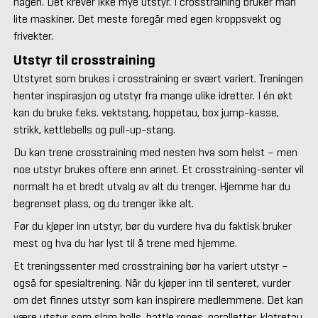
hagen. Det krever ikke mye utstyr. I crosstraining bruker man
lite maskiner. Det meste foregår med egen kroppsvekt og
frivekter.
Utstyr til crosstraining
Utstyret som brukes i crosstraining er svært variert. Treningen
henter inspirasjon og utstyr fra mange ulike idretter. I én økt
kan du bruke f.eks. vektstang, hoppetau, box jump-kasse,
strikk, kettlebells og pull-up-stang.
Du kan trene crosstraining med nesten hva som helst – men
noe utstyr brukes oftere enn annet. Et crosstraining-senter vil
normalt ha et bredt utvalg av alt du trenger. Hjemme har du
begrenset plass, og du trenger ikke alt.
Før du kjøper inn utstyr, bør du vurdere hva du faktisk bruker
mest og hva du har lyst til å trene med hjemme.
Et treningssenter med crosstraining bør ha variert utstyr –
også for spesialtrening. Når du kjøper inn til senteret, vurder
om det finnes utstyr som kan inspirere medlemmene. Det kan
være utstyr som slam balls, battle ropes, paralletter, klatretau