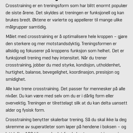
Crosstraining er en treningsform som har blitt enormt populær
de siste årene. Det skyldes at treningen er funksjonell og kan
brukes bredt. Øktene er varierte og appellerer til mange ulike
målgrupper samtidig.
Målet med crosstraining er å optimalisere hele kroppen – gjøre
den sterkere og mer motstandsdyktig. Treningsformen er
allsidig og fokuserer på kroppens funksjon som helhet. Det er
funksjonell trening med høy intensitet. Når du trener
crosstraining, jobber du med styrke, kondisjon, utholdenhet,
hurtighet, balanse, bevegelighet, koordinasjon, presisjon og
smidighet.
Alle kan trene crosstraining. Det passer for mennesker på alle
nivåer. Du kan være med selv om du er i dårlig form eller
overvektig. Treningen er tilrettelagt slik at du kan delta uansett
alder og fysisk form.
Crosstraining benytter skalerbar trening. Så du skal ikke la deg
skremme av superatleter som løper på hendene i boksen – og