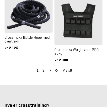
Crossmaxx Battle Rope med
overtrekk
kr 2 125
Crossmaxx Weightvest PRO -
20kg
kr 2 040
1
2
Vis alt
Hva er crosstraining?