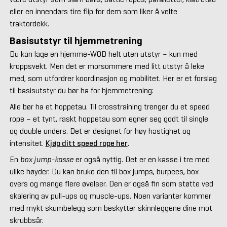
eller en innendørs tire flip for dem som liker å velte
traktordekk.
Basisutstyr til hjemmetrening
Du kan lage en hjemme-WOD helt uten utstyr – kun med
kroppsvekt. Men det er morsommere med litt utstyr å leke
med, som utfordrer koordinasjon og mobilitet. Her er et forslag
til basisutstyr du bør ha for hjemmetrening:
Alle bør ha et hoppetau. Til crosstraining trenger du et speed
rope – et tynt, raskt hoppetau som egner seg godt til single
og double unders. Det er designet for høy hastighet og
intensitet.
Kjøp ditt speed rope her
.
En
box jump-kasse
er også nyttig. Det er en kasse i tre med
ulike høyder. Du kan bruke den til box jumps, burpees, box
overs og mange flere øvelser. Den er også fin som støtte ved
skalering av pull-ups og muscle-ups. Noen varianter kommer
med mykt skumbelegg som beskytter skinnleggene dine mot
skrubbsår.