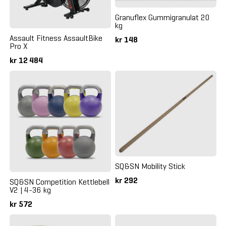
Granuflex Gummigranulat 20
kg
Assault Fitness AssaultBike
kr 148
Pro X
kr 12 484
SQ&SN Mobility Stick
kr 292
SQ&SN Competition Kettlebell
V2 | 4-36 kg
kr 572