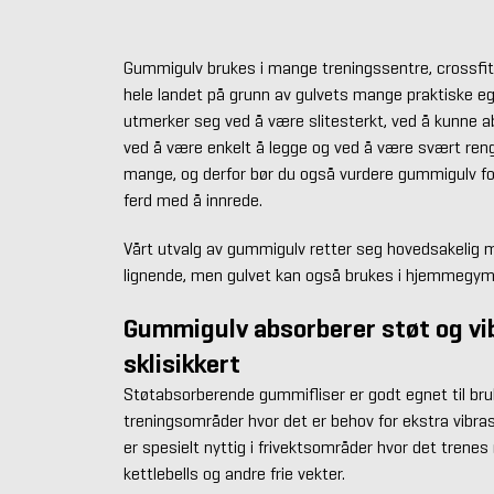
Gummigulv brukes i mange treningssentre, crossfit-
hele landet på grunn av gulvets mange praktiske 
utmerker seg ved å være slitesterkt, ved å kunne ab
ved å være enkelt å legge og ved å være svært reng
mange, og derfor bør du også vurdere gummigulv fo
ferd med å innrede.
Vårt utvalg av gummigulv retter seg hovedsakelig 
lignende, men gulvet kan også brukes i hjemmegym
Gummigulv absorberer støt og vib
sklisikkert
Støtabsorberende gummifliser er godt egnet til bru
treningsområder hvor det er behov for ekstra vibr
er spesielt nyttig i frivektsområder hvor det trene
kettlebells og andre frie vekter.