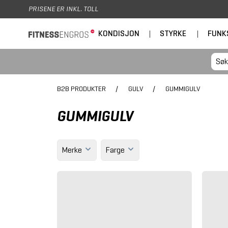
Hopp til hovedinnhold
PRISENE ER INKL. TOLL
KONDISJON
|
STYRKE
|
FUNK
B2B PRODUKTER
/
GULV
/
GUMMIGULV
GUMMIGULV
Merke
Farge