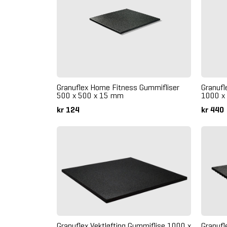
Granuflex Home Fitness Gummifliser
Granufl
500 x 500 x 15 mm
1000 x
kr 124
kr 440
Granuflex Vektløfting Gummiflise 1000 x
Granufl