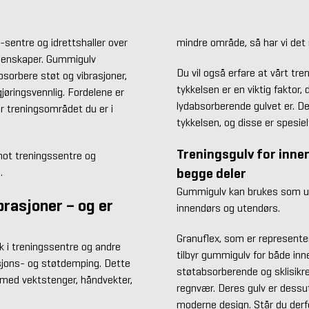
sentre og idrettshaller over
mindre område, så har vi det r
egenskaper. Gummigulv
Du vil også erfare at vårt tren
sorbere støt og vibrasjoner,
tykkelsen er en viktig faktor,
jøringsvennlig. Fordelene er
lydabsorberende gulvet er. D
r treningsområdet du er i
tykkelsen, og disse er spesielt
Treningsgulv for innen
mot treningssentre og
begge deler
.
Gummigulv kan brukes som un
rasjoner – og er
innendørs og utendørs.
Granuflex, som er represente
k i treningssentre og andre
tilbyr gummigulv for både inn
asjons- og støtdemping. Dette
støtabsorberende og sklisikre
s med vektstenger, håndvekter,
regnvær. Deres gulv er dessut
moderne design. Står du derf