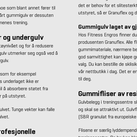
det er behov for et slitester
oe som blant annet fører til
utstyret, så er Granuflex og d
 Vårt gummigulv er dessuten
menes trening.
Gummigulv laget av g
Hos Fitness Engros finner du 
r og undergulv
produsenten Granuflex. Alle fl
tøynivået og for å redusere
gummimateriale, nærmere bes
igulv utmerker seg også ved å
god samvittighet kan kjøpe gu
gulv.
valg. Du kan bestille de sklis
vår nettbutikk i dag. Det er en
, som for eksempel
til deg.
is underlaget ikke er
il å absorbere støtet fra
Gummifliser av res
r på utstyret.
Gulvbelegg i treningssentre s
vet. Tunge vekter kan falle
og skal se attraktivt ut. Gulv
lvet.
(SBR granulat fra europeiske 
rofesjonelle
Flisene er særlig lyddempende 