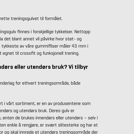
ette treningsgulvet til formålet.
ingsgulv finnes i forskjellige tykkelser. Nettopp
 da det blant annet vil påvirke hvor støt- og
e tykkeste av våre gummifliser måler 43 mm i
 egnet til crossfit og funksjonell trening.
dørs eller utendørs bruk? Vi tilbyr
derlag for ethvert treningsområde, både
rt i vårt sortiment, er en av produsentene som
endørs og utendørs bruk. Deres gulv er
, enten de brukes innendørs eller utendørs – selv i
en enkle å rengjøre, er svært slitesterke og har et
or og skal innrede et utendørs treningsområde der