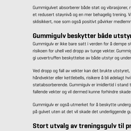
Gummigulvet absorberer både støt og vibrasjoner, n
et redusert støynivå og en mer behagelig trening.
sklisikkert, noe som også positivt påvirker medlem
Gummigulv beskytter både utsty
Gummigulv er ikke bare satt i verden for å dempe s
risikoen for uhell ved dropp av tunge vekter. Gumm
gi uovertruffen beskyttelse av både utstyr og under
Ved dropp og fall av vekter kan det brukte utstyret
håndvekter eller kettlebells, risikere å bli ødelagt hv
støtabsorberende. Gummigulv er imidlertid i stand t
fallende vekter og vil dermed kunne forhindre skade
Gummigulv er også utmerket for å beskytte undergul
på gulvet uten at det vil skade det underliggende gu
Stort utvalg av treningsgulv til p