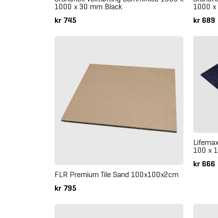
1000 x 30 mm Black
1000 x
kr 745
kr 689
Lifemax
100 x 
kr 666
FLR Premium Tile Sand 100x100x2cm
kr 795