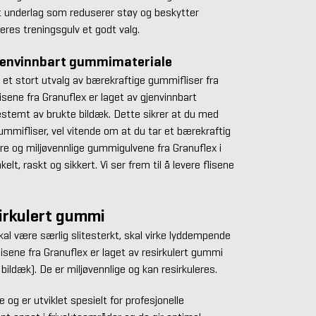
kt underlag som reduserer støy og beskytter
eres treningsgulv et godt valg.
jenvinnbart gummimateriale
et stort utvalg av bærekraftige gummifliser fra
isene fra Granuflex er laget av gjenvinnbart
temt av brukte bildæk. Dette sikrer at du med
mmifliser, vel vitende om at du tar et bærekraftig
ikre og miljøvennlige gummigulvene fra Granuflex i
kelt, raskt og sikkert. Vi ser frem til å levere flisene
irkulert gummi
kal være særlig slitesterkt, skal virke lyddempende
flisene fra Granuflex er laget av resirkulert gummi
bildæk). De er miljøvennlige og kan resirkuleres.
og er utviklet spesielt for profesjonelle