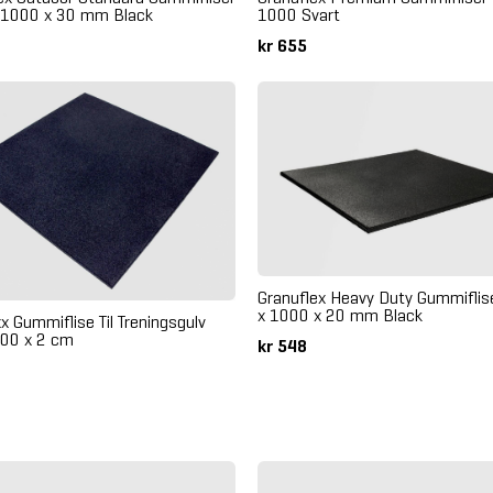
1000 Svart
 1000 x 30 mm Black
kr 655
Granuflex Heavy Duty Gummifli
x 1000 x 20 mm Black
x Gummiflise Til Treningsgulv
100 x 2 cm
kr 548