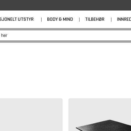
SJONELT UTSTYR
|
BODY & MIND
|
TILBEHØR
|
INNRE