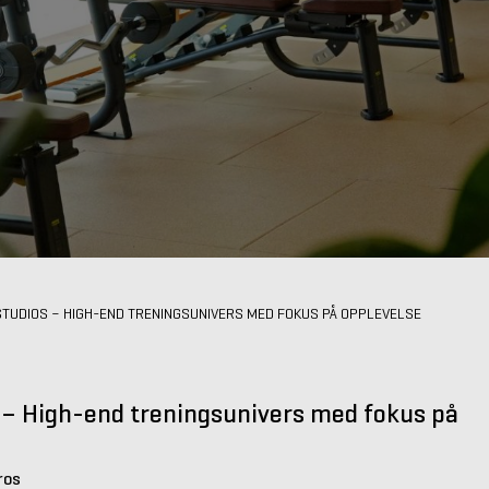
STUDIOS – HIGH-END TRENINGSUNIVERS MED FOKUS PÅ OPPLEVELSE
 – High-end treningsunivers med fokus på
ros