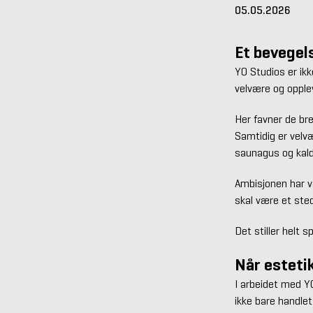
05.05.2026
Et bevegel
YO Studios er ikk
velvære og opple
Her favner de bre
Samtidig er velv
saunagus og kald
Ambisjonen har væ
skal være et sted
Det stiller helt s
Når esteti
I arbeidet med Y
ikke bare handlet