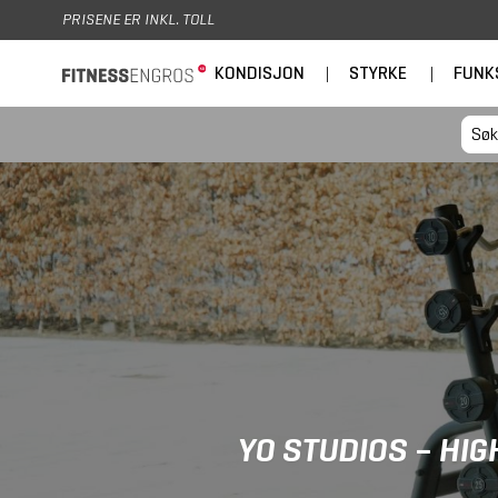
Hopp til hovedinnhold
PRISENE ER INKL. TOLL
KONDISJON
|
STYRKE
|
FUNK
YO STUDIOS – HI