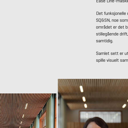
Ease Line-maskin
Det funksjonelle
SQ&SN, noe som gi
området er det bl
stillegående drift
samtidig.
Samlet sett er u
spille visuelt s