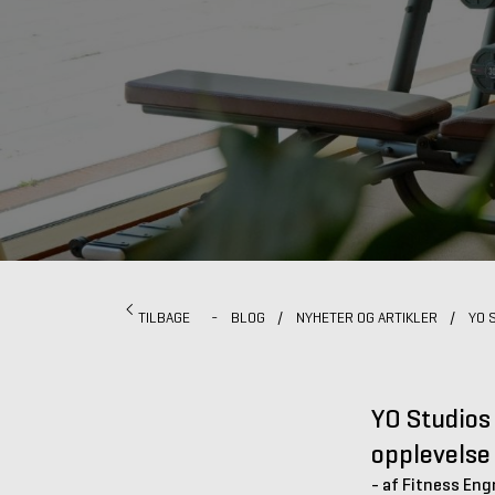
TILBAGE
-
BLOG
/
NYHETER OG ARTIKLER
/
YO 
YO Studios
opplevelse
- af Fitness Eng