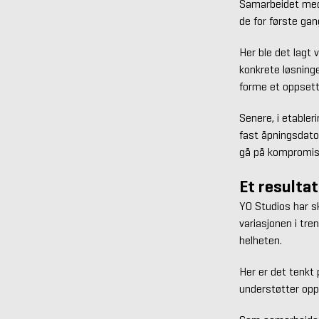
Samarbeidet med 
de for første ga
Her ble det lagt v
konkrete løsninge
forme et oppset
Senere, i etabler
fast åpningsdato 
gå på kompromis
Et resultat
YO Studios har sk
variasjonen i tre
helheten.
Her er det tenkt 
understøtter opp