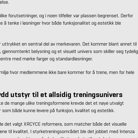
else.
ike forutsetninger, og i noen tilfeller var plassen begrenset. Derfor
e å tenke i løsninger hvor både funksjonalitet og estetikk ble
r uttrykket en sentral del av merkevaren. Det kommer blant annet til
lv, gjennomtenkt belysning og et visuelt univers som skiller seg tydelig
 sentre med mørke farger og standardløsninger.
 miljø hvor medlemmene ikke bare kommer for å trene, men for hele
d utstyr til et allsidig treningsunivers
te de mange ulike treningsformene krevde det et nøye utvalgt
 som både kunne levere på funksjon, kvalitet og estetikk.
ble det valgt XRCYCE reformere, som matcher både det visuelle
ene til kvalitet. I styrketreningsområdet ble det jobbet med Intenza