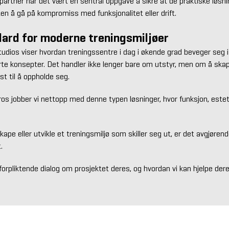
rtner har det vært en sentral oppgave å sikre at de praktiske løsn
en å gå på kompromiss med funksjonalitet eller drift.
dard for moderne treningsmiljøer
dios viser hvordan treningssentre i dag i økende grad beveger seg i
te konsepter. Det handler ikke lenger bare om utstyr, men om å skap
t til å oppholde seg.
os jobber vi nettopp med denne typen løsninger, hvor funksjon, estet
kape eller utvikle et treningsmiljø som skiller seg ut, er det avgjøren
.
forpliktende dialog om prosjektet deres, og hvordan vi kan hjelpe dere f