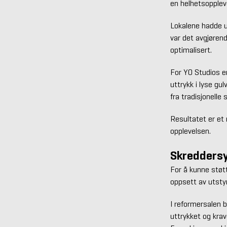
en helhetsopplev
Lokalene hadde ul
var det avgjørend
optimalisert.
For YO Studios e
uttrykk i lyse gu
fra tradisjonelle
Resultatet er et
opplevelsen.
Skreddersyd
For å kunne støt
oppsett av utstyr
I reformersalen 
uttrykket og krav