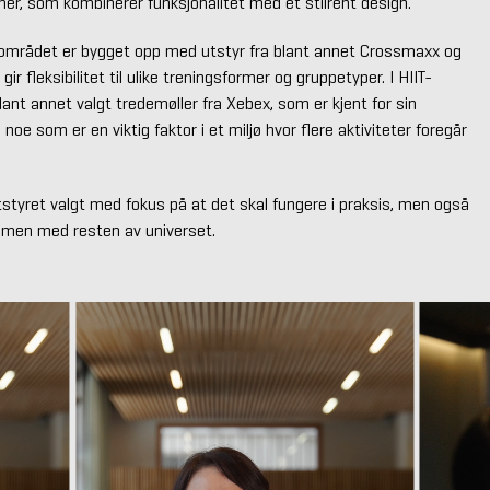
er, som kombinerer funksjonalitet med et stilrent design.
 området er bygget opp med utstyr fra blant annet Crossmaxx og
r fleksibilitet til ulike treningsformer og gruppetyper. I HIIT-
ant annet valgt tredemøller fra Xebex, som er kjent for sin
, noe som er en viktig faktor i et miljø hvor flere aktiviteter foregår
tstyret valgt med fokus på at det skal fungere i praksis, men også
ammen med resten av universet.