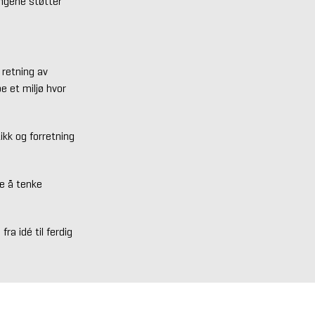
ingene støtter
 retning av
e et miljø hvor
ikk og forretning
de å tenke
ra idé til ferdig