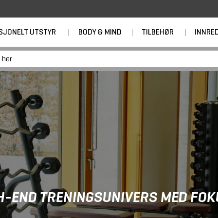
SJONELT UTSTYR
|
BODY & MIND
|
TILBEHØR
|
INNRE
GH-END TRENINGSUNIVERS MED FOK