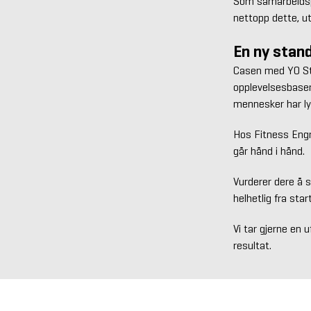
Som samarbeidspa
nettopp dette, ut
En ny stan
Casen med YO Stu
opplevelsesbaser
mennesker har lys
Hos Fitness Engr
går hånd i hånd.
Vurderer dere å s
helhetlig fra start
Vi tar gjerne en u
resultat.