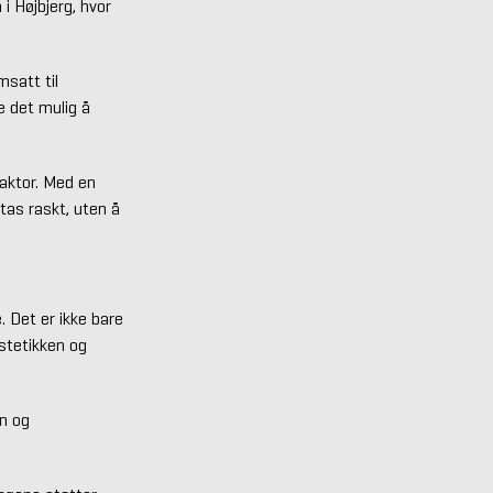
i Højbjerg, hvor
msatt til
e det mulig å
faktor. Med en
tas raskt, uten å
. Det er ikke bare
estetikken og
en og