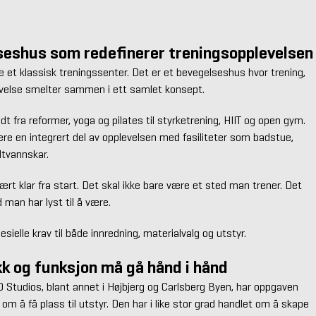
seshus som redefinerer treningsopplevelsen
e et klassisk treningssenter. Det er et bevegelseshus hvor trening,
velse smelter sammen i ett samlet konsept.
dt fra reformer, yoga og pilates til styrketrening, HIIT og open gym.
ære en integrert del av opplevelsen med fasiliteter som badstue,
tvannskar.
rt klar fra start. Det skal ikke bare være et sted man trener. Det
 man har lyst til å være.
pesielle krav til både innredning, materialvalg og utstyr.
kk og funksjon må gå hånd i hånd
O Studios, blant annet i Højbjerg og Carlsberg Byen, har oppgaven
 om å få plass til utstyr. Den har i like stor grad handlet om å skape