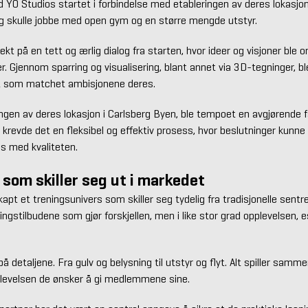
YO Studios startet i forbindelse med etableringen av deres lokasjon 
ng skulle jobbe med open gym og en større mengde utstyr.
ekt på en tett og ærlig dialog fra starten, hvor ideer og visjoner ble o
r. Gjennom sparring og visualisering, blant annet via 3D-tegninger, bl
t som matchet ambisjonene deres.
ingen av deres lokasjon i Carlsberg Byen, ble tempoet en avgjørende 
krevde det en fleksibel og effektiv prosess, hvor beslutninger kunne 
s med kvaliteten.
 som skiller seg ut i markedet
apt et treningsunivers som skiller seg tydelig fra tradisjonelle sentre
ningstilbudene som gjør forskjellen, men i like stor grad opplevelsen, 
på detaljene. Fra gulv og belysning til utstyr og flyt. Alt spiller samm
levelsen de ønsker å gi medlemmene sine.