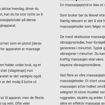
En massasjepistol er ikke et
aktive hverdag, driver du
et, kan du ha stor nytte av å
Som bruker bør du likevel vit
ssasjepistoler på denne
Særlig relevant er det å vite
sjeapparat.
massasjehoder som følger m
De mest eksklusive massasjepi
vibrasjonsnivåer, hvor forskje
ormet som en pistol (derav
genereres i minuttet. Typisk
 for apparatet er massage
vibrasjoner i minuttet. Du k
kraftig massasjen skal være.
en holder under bruk, og et
høyeste vibrasjonsnivåene.
støt (slagterapi) mot
Ved flere av våre massasjepis
ratet er det vanligvis også
massasjehoder. Et stort utva
er er det mulig å bytte ut
massasjen etter hvilket områ
velegnet til store muskler so
at til apparat, men de fleste
ryggraden, skuldre og ankler.
 og vekt. Ofte veier
sikre en effektiv massasje av