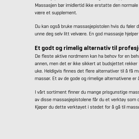
Massasjen bør imidlertid ikke erstatte den normale
være et supplement.
Du kan også bruke massasjepistolen hvis du føler de
unne deg selv litt velvære. En god massasje hjelper 
Et godt og rimelig alternativ til profe
De fleste aktive nordmenn kan ha behov for en behag
annen, men det er ikke sikkert at budsjettet rekker 
uke. Heldigvis finnes det flere alternativer til å få 
massør. Et av de gode og rimelige alternativene er 
I vårt sortiment finner du mange prisgunstige mass
av disse massasjepistolene får du et verktøy som du
Kjøper du dette verktøyet i stedet for å gå til massø