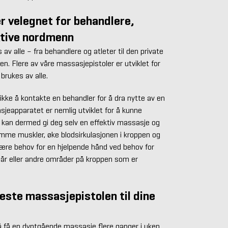
r velegnet for behandlere,
ktive nordmenn
av alle – fra behandlere og atleter til den private
ren. Flere av våre massasjepistoler er utviklet for
brukes av alle.
kke å kontakte en behandler for å dra nytte av en
jeapparatet er nemlig utviklet for å kunne
u kan dermed gi deg selv en effektiv massasje og
ømme muskler, øke blodsirkulasjonen i kroppen og
være behov for en hjelpende hånd ved behov for
lår eller andre områder på kroppen som er
beste massasjepistolen til dine
 å få en dyptgående massasje flere ganger i uken