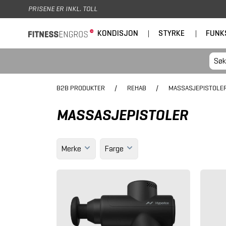
Hopp til hovedinnhold
PRISENE ER INKL. TOLL
KONDISJON
|
STYRKE
|
FUNK
B2B PRODUKTER
/
REHAB
/
MASSASJEPISTOLE
MASSASJEPISTOLER
Merke
Farge