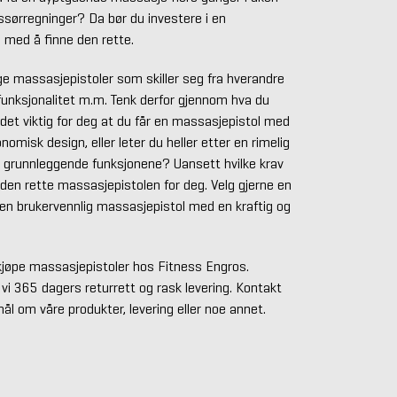
sørregninger? Da bør du investere i en
g med å finne den rette.
ige massasjepistoler som skiller seg fra hverandre
funksjonalitet m.m. Tenk derfor gjennom hva du
 det viktig for deg at du får en massasjepistol med
omisk design, eller leter du heller etter en rimelig
grunnleggende funksjonene? Uansett hvilke krav
is den rette massasjepistolen for deg. Velg gjerne en
 en brukervennlig massasjepistol med en kraftig og
kjøpe massasjepistoler hos Fitness Engros.
r vi 365 dagers returrett og rask levering. Kontakt
ål om våre produkter, levering eller noe annet.