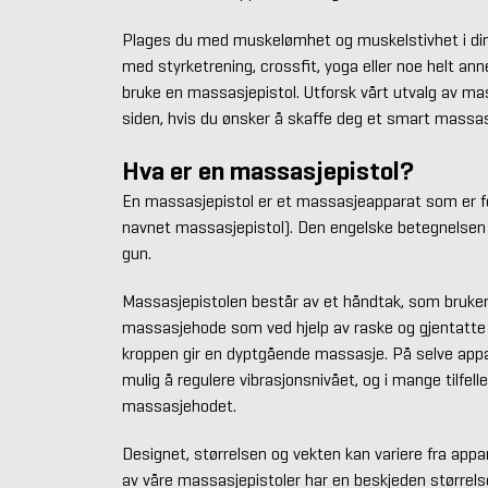
Plages du med muskelømhet og muskelstivhet i din 
med styrketrening, crossfit, yoga eller noe helt ann
bruke en massasjepistol. Utforsk vårt utvalg av ma
siden, hvis du ønsker å skaffe deg et smart massa
Hva er en massasjepistol?
En massasjepistol er et massasjeapparat som er f
navnet massasjepistol). Den engelske betegnelsen
gun.
Massasjepistolen består av et håndtak, som bruker
massasjehode som ved hjelp av raske og gjentatte 
kroppen gir en dyptgående massasje. På selve appa
mulig å regulere vibrasjonsnivået, og i mange tilfell
massasjehodet.
Designet, størrelsen og vekten kan variere fra appar
av våre massasjepistoler har en beskjeden størrelse