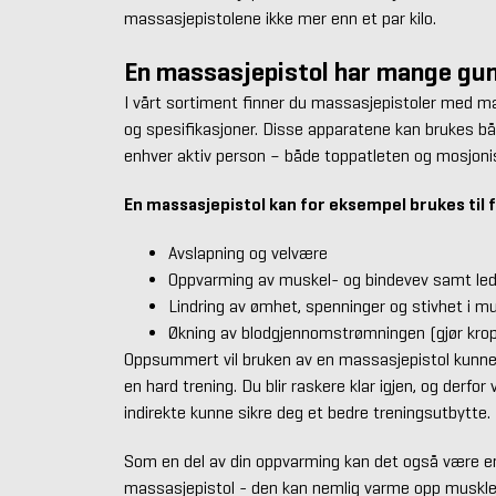
massasjepistolene ikke mer enn et par kilo.
En massasjepistol har mange gun
I vårt sortiment finner du massasjepistoler med m
og spesifikasjoner. Disse apparatene kan brukes båd
enhver aktiv person – både toppatleten og mosjoni
En massasjepistol kan for eksempel brukes til 
Avslapning og velvære
Oppvarming av muskel- og bindevev samt ledd
Lindring av ømhet, spenninger og stivhet i mu
Økning av blodgjennomstrømningen (gjør kropp
Oppsummert vil bruken av en massasjepistol kunne 
en hard trening. Du blir raskere klar igjen, og derfo
indirekte kunne sikre deg et bedre treningsutbytte.
Som en del av din oppvarming kan det også være en
massasjepistol - den kan nemlig varme opp musklen