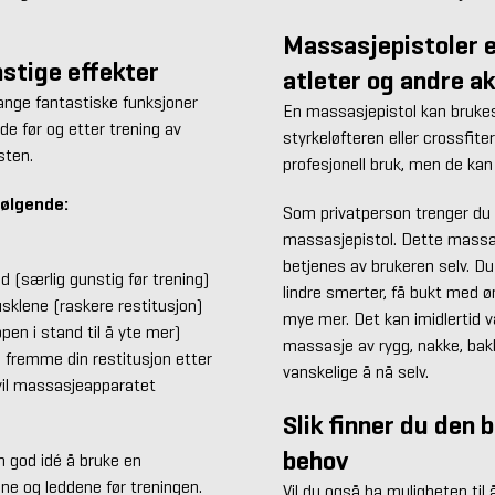
Massasjepistoler e
stige effekter
atleter og andre a
ange fantastiske funksjoner
En massasjepistol kan brukes 
e før og etter trening av
styrkeløfteren eller crossfite
sten.
profesjonell bruk, men de kan 
følgende:
Som privatperson trenger du i
massasjepistol. Dette massas
betjenes av brukeren selv. D
 (særlig gunstig før trening)
lindre smerter, få bukt med 
sklene (raskere restitusjon)
mye mer. Det kan imidlertid 
en i stand til å yte mer)
massasje av rygg, nakke, bak
fremme din restitusjon etter
vanskelige å nå selv.
r vil massasjeapparatet
Slik finner du den 
behov
 god idé å bruke en
e og leddene før treningen.
Vil du også ha muligheten til