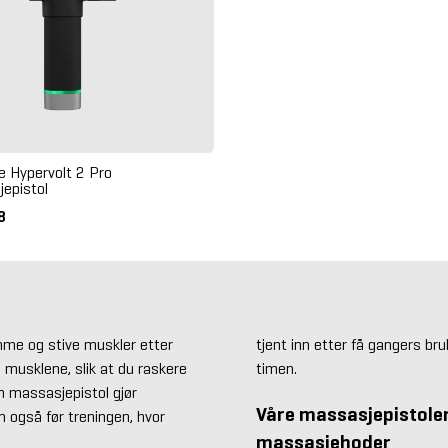
e Hypervolt 2 Pro
epistol
08
ømme og stive muskler etter
tjent inn etter få gangers br
i musklene, slik at du raskere
timen.
 En massasjepistol gjør
Våre massasjepistoler
n også før treningen, hvor
massasjehoder