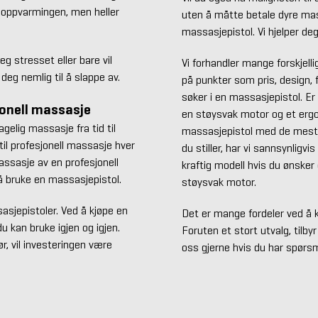
 oppvarmingen, men heller
uten å måtte betale dyre mas
massasjepistol. Vi hjelper de
g stresset eller bare vil
Vi forhandler mange forskjell
deg nemlig til å slappe av.
på punkter som pris, design, 
søker i en massasjepistol. Er
sjonell massasje
en støysvak motor og et ergon
elig massasje fra tid til
massasjepistol med de mest 
til profesjonell massasje hver
du stiller, har vi sannsynligv
massasje av en profesjonell
kraftig modell hvis du ønsker
å bruke en massasjepistol.
støysvak motor.
asjepistoler. Ved å kjøpe en
Det er mange fordeler ved å 
 kan bruke igjen og igjen.
Foruten et stort utvalg, tilby
r, vil investeringen være
oss gjerne hvis du har spørsm