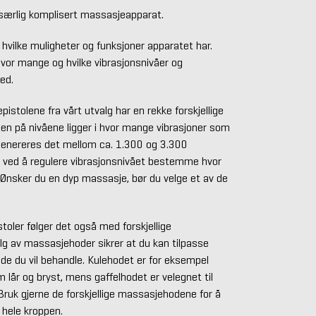
 særlig komplisert massasjeapparat.
e hvilke muligheter og funksjoner apparatet har.
 hvor mange og hvilke vibrasjonsnivåer og
ed.
stolene fra vårt utvalg har en rekke forskjellige
llen på nivåene ligger i hvor mange vibrasjoner som
 genereres det mellom ca. 1.300 og 3.300
an ved å regulere vibrasjonsnivået bestemme hvor
 Ønsker du en dyp massasje, bør du velge et av de
toler følger det også med forskjellige
lg av massasjehoder sikrer at du kan tilpasse
de du vil behandle. Kulehodet er for eksempel
m lår og bryst, mens gaffelhodet er velegnet til
 Bruk gjerne de forskjellige massasjehodene for å
 hele kroppen.