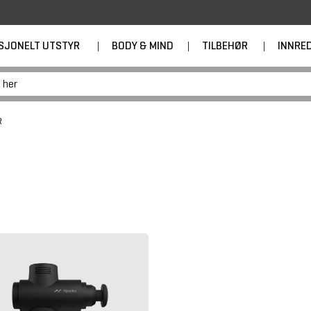
SJONELT UTSTYR
|
BODY & MIND
|
TILBEHØR
|
INNRE
R