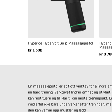
Hyperice Hypervolt Go 2 Massasjepistol
Hyperic
Massasj
kr 1 532
kr 3 7
En massasjepistol er et flott verktøy for å lindre 
en hard trening. Verktøyet lindrer ømhet og stivhet 
kan restituere og bli klar til din neste treningsøkt.
imidlertid ikke bare underverker etter treningen, me
den kan varme opp muskler og ledd.