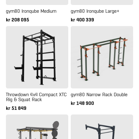
gym80 Ironqube Medium
gym80 Ironqube Large+
kr 208 095
kr 400 339
Throwdown 4x4 Compact XTC
gym80 Narrow Rack Double
Rig & Squat Rack
kr 148 900
kr 51 849