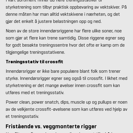
styrketrening som tilbyr praktisk oppbevaring av vektskiver. På
denne måten har man alltid vektskivene i nærheten, og det
gjør det enkelt å justere belastningen opp og ned.
Noen av de store innendørsriggene har flere ulike soner, noe
som gjør at flere kan trene samtidig. Disse riggene egner seg
for godt besøkte treningssentre hvor det ofte er kamp om de
tilgjengelige treningsstativene.
Treningsstativ til crossfit
Innendørsrigger er ikke bare populære blant folk som trener
styrke. Innendørsrigger egner seg også til crossfit. I likhet med
styrketrening er det mange øvelser innen crossfit som kan
utføres med et treningsstativ.
Power clean, power snatch, dips, muscle up og pullups er noen
av de velkjente crossfit-øvelsene som kan utføres ved hjelp av
et treningsstativ.
Fristående vs. veggmonterte rigger