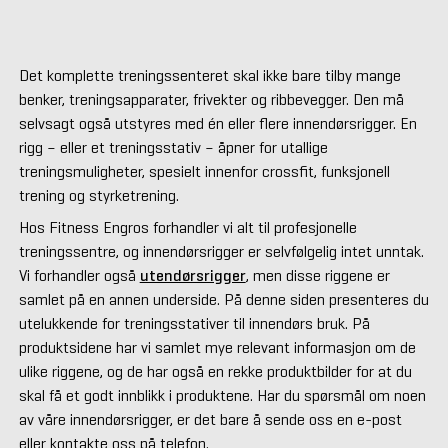
Det komplette treningssenteret skal ikke bare tilby mange
benker, treningsapparater, frivekter og ribbevegger. Den må
selvsagt også utstyres med én eller flere innendørsrigger. En
rigg – eller et treningsstativ – åpner for utallige
treningsmuligheter, spesielt innenfor crossfit, funksjonell
trening og styrketrening.
Hos Fitness Engros forhandler vi alt til profesjonelle
treningssentre, og innendørsrigger er selvfølgelig intet unntak.
Vi forhandler også
utendørsrigger
, men disse riggene er
samlet på en annen underside. På denne siden presenteres du
utelukkende for treningsstativer til innendørs bruk. På
produktsidene har vi samlet mye relevant informasjon om de
ulike riggene, og de har også en rekke produktbilder for at du
skal få et godt innblikk i produktene. Har du spørsmål om noen
av våre innendørsrigger, er det bare å sende oss en e-post
eller kontakte oss på telefon.