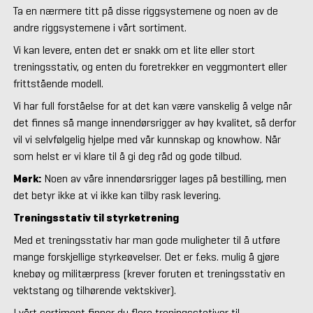
Ta en nærmere titt på disse riggsystemene og noen av de
andre riggsystemene i vårt sortiment.
Vi kan levere, enten det er snakk om et lite eller stort
treningsstativ, og enten du foretrekker en veggmontert eller
frittstående modell.
Vi har full forståelse for at det kan være vanskelig å velge når
det finnes så mange innendørsrigger av høy kvalitet, så derfor
vil vi selvfølgelig hjelpe med vår kunnskap og knowhow. Når
som helst er vi klare til å gi deg råd og gode tilbud.
Merk:
Noen av våre innendørsrigger lages på bestilling, men
det betyr ikke at vi ikke kan tilby rask levering.
Treningsstativ til styrketrening
Med et treningsstativ har man gode muligheter til å utføre
mange forskjellige styrkeøvelser. Det er f.eks. mulig å gjøre
knebøy og militærpress (krever foruten et treningsstativ en
vektstang og tilhørende vektskiver).
I vårt sortiment finner du flere treningsstativer til