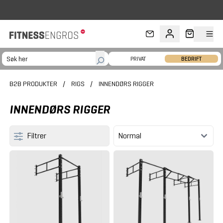
Hopp til hovedinnhold
PRIVAT
BEDRIFT
B2B PRODUKTER
/
RIGS
/
INNENDØRS RIGGER
INNENDØRS RIGGER
Filtrer