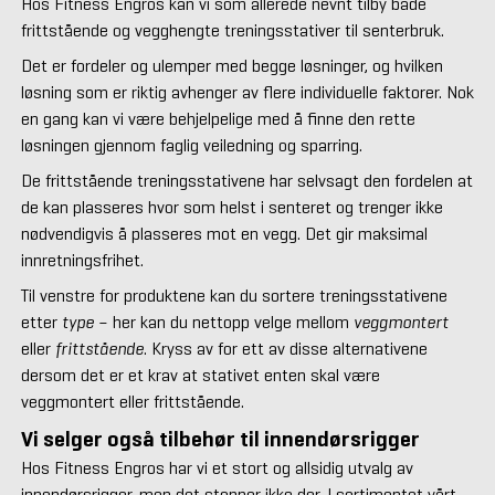
Hos Fitness Engros kan vi som allerede nevnt tilby både
frittstående og vegghengte treningsstativer til senterbruk.
Det er fordeler og ulemper med begge løsninger, og hvilken
løsning som er riktig avhenger av flere individuelle faktorer. Nok
en gang kan vi være behjelpelige med å finne den rette
løsningen gjennom faglig veiledning og sparring.
De frittstående treningsstativene har selvsagt den fordelen at
de kan plasseres hvor som helst i senteret og trenger ikke
nødvendigvis å plasseres mot en vegg. Det gir maksimal
innretningsfrihet.
Til venstre for produktene kan du sortere treningsstativene
etter
type
– her kan du nettopp velge mellom
veggmontert
eller
frittstående
. Kryss av for ett av disse alternativene
dersom det er et krav at stativet enten skal være
veggmontert eller frittstående.
Vi selger også tilbehør til innendørsrigger
Hos Fitness Engros har vi et stort og allsidig utvalg av
innendørsrigger, men det stopper ikke der. I sortimentet vårt