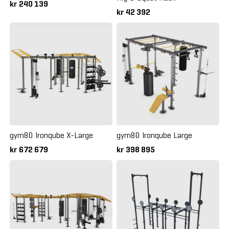
kr 240 139
kr 42 392
gym80 Ironqube X-Large
gym80 Ironqube Large
kr 672 679
kr 398 895