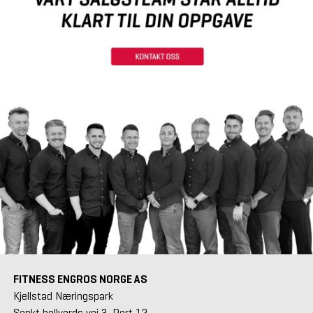
FITNESS ENGROS NORGE AS
Kjellstad Næringspark
Sankt hallvards vei 3, Port 12