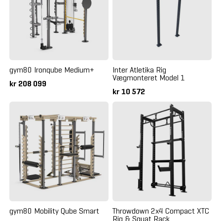
gym80 Ironqube Medium+
Inter Atletika Rig
Vægmonteret Model 1
kr 208 099
kr 10 572
gym80 Mobility Qube Smart
Throwdown 2x4 Compact XTC
Rig & Squat Rack