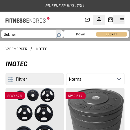
Hopp til hovedinnhold
PRIVAT
BEDRIFT
VAREMERKER
/
INOTEC
INOTEC
Filtrer
SPAR 57%
SPAR 51%