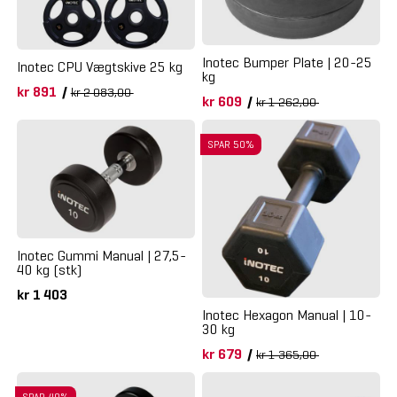
Inotec Bumper Plate | 20-25
Inotec CPU Vægtskive 25 kg
kg
kr 891
/
kr 2 083,00
kr 609
/
kr 1 262,00
SPAR 50%
Inotec Gummi Manual | 27,5-
40 kg (stk)
kr 1 403
Inotec Hexagon Manual | 10-
30 kg
kr 679
/
kr 1 365,00
SPAR 40%