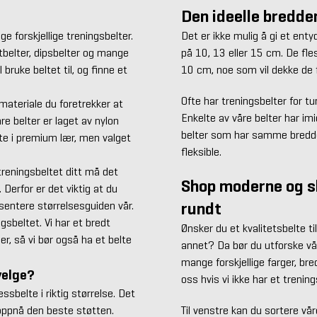
Den ideelle bredde
 forskjellige treningsbelter.
Det er ikke mulig å gi et ent
øftbelter, dipsbelter og mange
på 10, 13 eller 15 cm. De fle
 bruke beltet til, og finne et
10 cm, noe som vil dekke de 
Ofte har treningsbelter for t
materiale du foretrekker at
Enkelte av våre belter har i
åre belter er laget av nylon
belter som har samme bredde 
lte i premium lær, men valget
fleksible.
treningsbeltet ditt må det
Shop moderne og sl
 Derfor er det viktig at du
rundt
resentere størrelsesguiden vår.
ngsbeltet. Vi har et bredt
Ønsker du et kvalitetsbelte til
ser, så vi bør også ha et belte
annet? Da bør du utforske vår
mange forskjellige farger, bre
velge?
oss hvis vi ikke har et trenin
essbelte i riktig størrelse. Det
l oppnå den beste støtten.
Til venstre kan du sortere vå