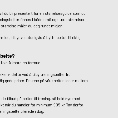
il du bli presentert for en størrelsesguide som du
eningsbelter finnes i både små og store størrelser –
ig størrelse måler du deg rundt midjen.
else, tilbyr vi naturligvis å bytte beltet til riktig
sbelte?
 ikke å koste en formue.
er vi dette ved å tilby treningsbelter fra
ig gode priser. Prisene på våre belter ligger mellom
gode tilbud på belter til trening, så hold øye med
frakt når du handler for minimum 995 kr. Tøv derfor
eningsbelte allerede i dag.