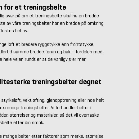
n for et treningsbelte
ydig svar på om et treningsbelte skal ha en bredde
ste av våre treningsbelter har en bredde på omkring
flestes behov.
unge løft et bredere ryggstykke enn frontstykke.
midlertid samme bredde foran og bak – fordelen med
hele veien rundt er at de vanligvis er mer
itesterke treningsbelter døgnet
 styrkeløft, vektløfting, gjenopptrening eller noe helt
e mange treningsbelter. Vi forhandler belter i
dder, størrelser og materialer, så det vil overraske
gsbelte etter din smak.
re mange belter etter faktorer som merke, størrelse