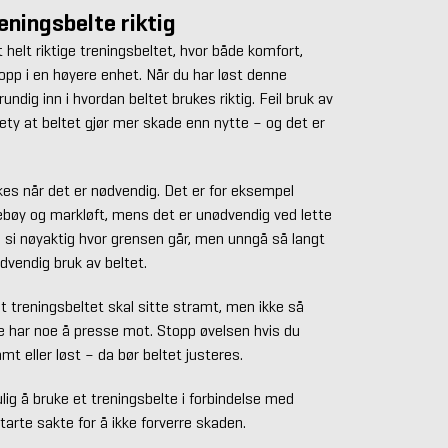
reningsbelte riktig
 helt riktige treningsbeltet, hvor både komfort,
 opp i en høyere enhet. Når du har løst denne
ndig inn i hvordan beltet brukes riktig. Feil bruk av
ety at beltet gjør mer skade enn nytte – og det er
kes når det er nødvendig. Det er for eksempel
nebøy og markløft, mens det er unødvendig ved lette
å si nøyaktig hvor grensen går, men unngå så langt
vendig bruk av beltet.
t treningsbeltet skal sitte stramt, men ikke så
 har noe å presse mot. Stopp øvelsen hvis du
amt eller løst – da bør beltet justeres.
lig å bruke et treningsbelte i forbindelse med
arte sakte for å ikke forverre skaden.