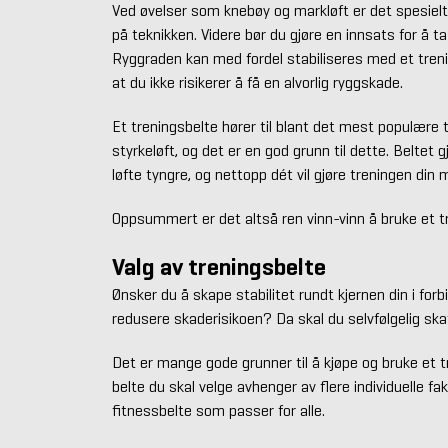
Ved øvelser som knebøy og markløft er det spesielt vi
på teknikken. Videre bør du gjøre en innsats for å t
Ryggraden kan med fordel stabiliseres med et trenin
at du ikke risikerer å få en alvorlig ryggskade.
Et treningsbelte hører til blant det mest populære ti
styrkeløft, og det er en god grunn til dette. Beltet g
løfte tyngre, og nettopp dét vil gjøre treningen din 
Oppsummert er det altså ren vinn-vinn å bruke et t
Valg av treningsbelte
Ønsker du å skape stabilitet rundt kjernen din i for
redusere skaderisikoen? Da skal du selvfølgelig ska
Det er mange gode grunner til å kjøpe og bruke et t
belte du skal velge avhenger av flere individuelle fakt
fitnessbelte som passer for alle.