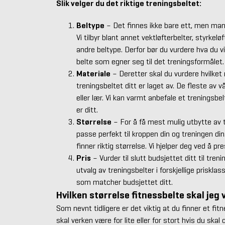
Slik velger du det riktige treningsbeltet:
Beltype
– Det finnes ikke bare ett, men mange
Vi tilbyr blant annet vektløfterbelter, styrkel
andre beltype. Derfor bør du vurdere hva du vil
belte som egner seg til det treningsformålet.
Materiale
– Deretter skal du vurdere hvilket 
treningsbeltet ditt er laget av. De fleste av v
eller lær. Vi kan varmt anbefale et treningsbe
er ditt.
Størrelse
– For å få mest mulig utbytte av 
passe perfekt til kroppen din og treningen din.
finner riktig størrelse. Vi hjelper deg ved å p
Pris
– Vurder til slutt budsjettet ditt til treni
utvalg av treningsbelter i forskjellige prisklas
som matcher budsjettet ditt.
Hvilken størrelse fitnessbelte skal jeg 
Som nevnt tidligere er det viktig at du finner et fitn
skal verken være for lite eller for stort hvis du ska