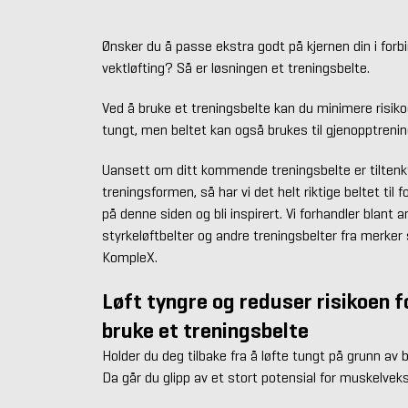
Ønsker du å passe ekstra godt på kjernen din i forb
vektløfting? Så er løsningen et treningsbelte.
Ved å bruke et treningsbelte kan du minimere risiko
tungt, men beltet kan også brukes til gjenopptrenin
Uansett om ditt kommende treningsbelte er tiltenkt
treningsformen, så har vi det helt riktige beltet til 
på denne siden og bli inspirert. Vi forhandler blant a
styrkeløftbelter og andre treningsbelter fra merk
KompleX.
Løft tyngre og reduser risikoen f
bruke et treningsbelte
Holder du deg tilbake fra å løfte tungt på grunn av
Da går du glipp av et stort potensial for muskelveks