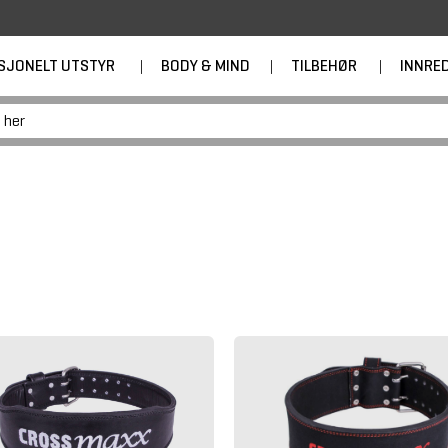
SJONELT UTSTYR
|
BODY & MIND
|
TILBEHØR
|
INNRE