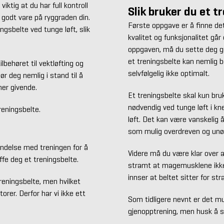
ktig at du har full kontroll
Slik bruker du et t
a godt vare på ryggraden din.
Første oppgave er å finne det
gsbelte ved tunge løft, slik
kvalitet og funksjonalitet går
oppgaven, må du sette deg gru
et treningsbelte kan nemlig b
lbehøret til vektløfting og
selvfølgelig ikke optimalt.
jør deg nemlig i stand til å
mer givende.
Et treningsbelte skal kun bru
nødvendig ved tunge løft i k
reningsbelte.
løft. Det kan være vanskelig 
som mulig overdreven og unød
bindelse med treningen for å
Videre må du være klar over a
ffe deg et treningsbelte.
stramt at magemusklene ikke
innser at beltet sitter for str
reningsbelte, men hvilket
orer. Derfor har vi ikke ett
Som tidligere nevnt er det mu
gjenopptrening, men husk å st