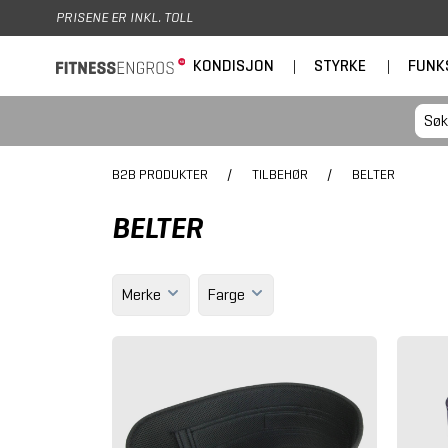
Hopp til hovedinnhold
PRISENE ER INKL. TOLL
KONDISJON
|
STYRKE
|
FUNK
B2B PRODUKTER
/
TILBEHØR
/
BELTER
BELTER
Merke
Farge