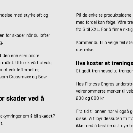
indelse med styrkeløft og
På de enkelte produktsidene v
med fordel kan følge. Våre tr
fra S til XXL. For å finne rikt
en for skader når du løfter
g.
Kommer du til å velge feil størr
størrelse.
 den ene eller andre
Hva koster et trening
formålet. Utforsk vårt utvalg
nnet vektløfterbelter,
Et godt treningsbelte trenger
er som Crossmaxx og Bear
Hos Fitness Engros understrek
velrenommerte merker til veld
or skader ved å
200 og 600 kr.
Fra tid til annen har vi også 
 bekymringer om å bli skadet?
disse. Vi tilbyr dessuten fri 
t.
ikke med å bestille ditt nye tr